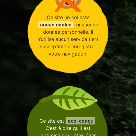
Ce site ne collecte
aucun cookie
, ni aucune
donnée personnelle. Il
n’utilise aucun service tiers
susceptible d’enregistrer
votre navigation.
Ce site est
eco-conçu
.
C’est à dire qu’il est
optimisé pour être léger